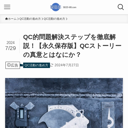
ホーム
QC活動の進め方
QC活動の進め方
QC的問題解決ステップを徹底解
2024
説！【永久保存版】QCストーリー
7/29
の真意とはなにか？
広告
2024年7月27日
QC活動の進め方