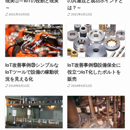
現実①～IoTの役割と現実
の共通点と成功ポイントと
～
は？～
2021年10月5日
2021年4月12日
IoT改善事例⑳シンプルな
IoT改善事例⑲設備保全に
IoTツールで設備の稼動状
役立つIoT化したボルトを
況を見える化
販売
2019年6月12日
2019年6月12日