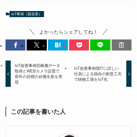
IoT事例（製造業）
よかったらシェアしてね！
IoT改善事例⑪稼働データ
IoT改善事例⑬ITに詳しい
取得とWEBカメラ設置で
社員による独自の創意工夫
長年の目標の自働生産を実
で鋳物工場をIoT化
現
この記事を書いた人