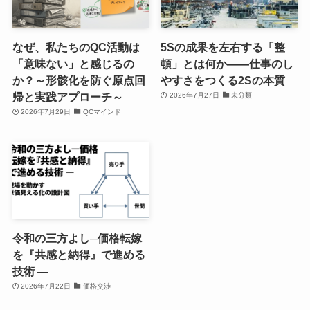
なぜ、私たちのQC活動は
5Sの成果を左右する「整
「意味ない」と感じるの
頓」とは何か――仕事のし
か？～形骸化を防ぐ原点回
やすさをつくる2Sの本質
帰と実践アプローチ～
2026年7月27日
未分類
2026年7月29日
QCマインド
令和の三方よし─価格転嫁
を『共感と納得』で進める
技術 ―
2026年7月22日
価格交渉