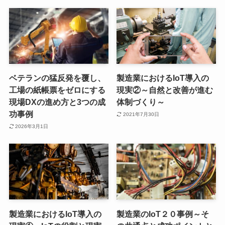
ベテランの猛反発を覆し、
製造業におけるIoT導入の
工場の紙帳票をゼロにする
現実②～自然と改善が進む
現場DXの進め方と3つの成
体制づくり～
功事例
2021年7月30日
2026年3月1日
製造業におけるIoT導入の
製造業のIoT２０事例～そ