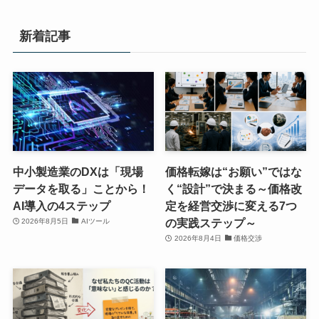
新着記事
中小製造業のDXは「現場
価格転嫁は“お願い”ではな
データを取る」ことから！
く“設計”で決まる～価格改
AI導入の4ステップ
定を経営交渉に変える7つ
の実践ステップ～
2026年8月5日
AIツール
2026年8月4日
価格交渉