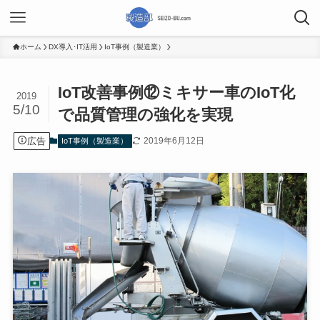
ホーム
DX導入･IT活用
IoT事例（製造業）
IoT改善事例⑫ミキサー車のIoT化
2019
5/10
で品質管理の強化を実現
広告
2019年6月12日
IoT事例（製造業）