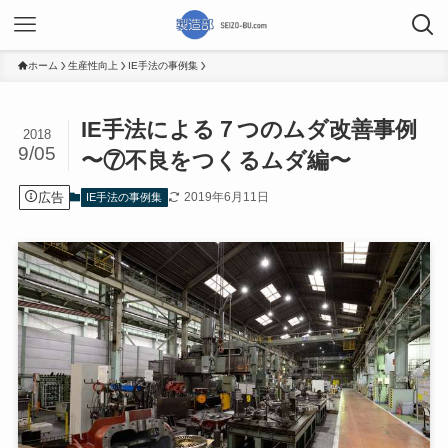
ホーム
生産性向上
IE手法の事例集
IE手法による７つのムダ改善事例
2018
9/05
〜⑦不良をつくるムダ編〜
広告
2019年6月11日
IE手法の事例集