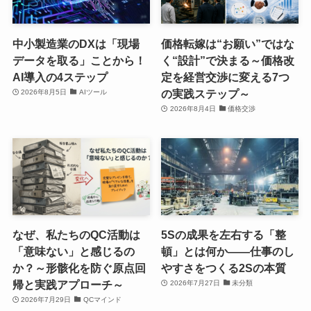
中小製造業のDXは「現場
価格転嫁は“お願い”ではな
データを取る」ことから！
く“設計”で決まる～価格改
AI導入の4ステップ
定を経営交渉に変える7つ
の実践ステップ～
2026年8月5日
AIツール
2026年8月4日
価格交渉
なぜ、私たちのQC活動は
5Sの成果を左右する「整
「意味ない」と感じるの
頓」とは何か――仕事のし
か？～形骸化を防ぐ原点回
やすさをつくる2Sの本質
帰と実践アプローチ～
2026年7月27日
未分類
2026年7月29日
QCマインド