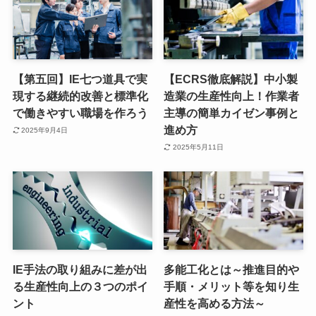
【第五回】IE七つ道具で実
【ECRS徹底解説】中小製
現する継続的改善と標準化
造業の生産性向上！作業者
で働きやすい職場を作ろう
主導の簡単カイゼン事例と
進め方
2025年9月4日
2025年5月11日
IE手法の取り組みに差が出
多能工化とは～推進目的や
る生産性向上の３つのポイ
手順・メリット等を知り生
ント
産性を高める方法～