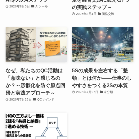
の実践ステップ～
2026年8月5日
AIツール
2026年8月4日
価格交渉
なぜ、私たちのQC活動は
5Sの成果を左右する「整
「意味ない」と感じるの
頓」とは何か――仕事のし
か？～形骸化を防ぐ原点回
やすさをつくる2Sの本質
帰と実践アプローチ～
2026年7月27日
未分類
2026年7月29日
QCマインド