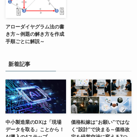
アローダイヤグラム法の書
き方～例題の解き方を作成
手順ごとに解説～
新着記事
中小製造業のDXは「現場
価格転嫁は“お願い”ではな
データを取る」ことから！
く“設計”で決まる～価格改
AI導入の4ステップ
定を経営交渉に変える7つ