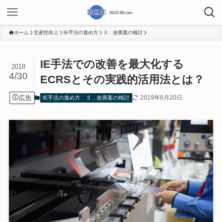
ホーム
生産性向上
IE手法の進め方
３．改善案の検討
IE手法での改善を最大化する
2018
4/30
ECRSとその実践的活用法とは？
広告
2019年6月20日
IE手法の進め方
３．改善案の検討