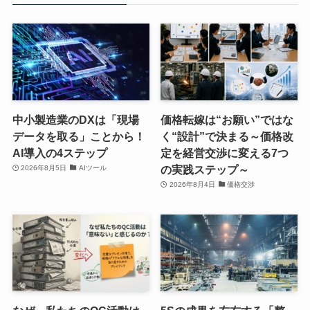
中小製造業のDXは「現場
価格転嫁は“お願い”ではな
データを取る」ことから！
く“設計”で決まる～価格改
AI導入の4ステップ
定を経営交渉に変える7つ
の実践ステップ～
2026年8月5日
AIツール
2026年8月4日
価格交渉