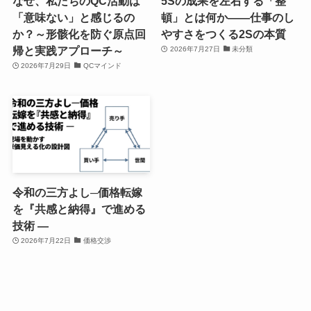
なぜ、私たちのQC活動は
5Sの成果を左右する「整
「意味ない」と感じるの
頓」とは何か――仕事のし
か？～形骸化を防ぐ原点回
やすさをつくる2Sの本質
帰と実践アプローチ～
2026年7月27日
未分類
2026年7月29日
QCマインド
令和の三方よし─価格転嫁
を『共感と納得』で進める
技術 ―
2026年7月22日
価格交渉