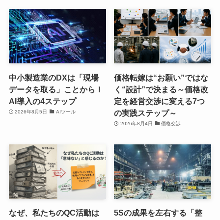
中小製造業のDXは「現場
価格転嫁は“お願い”ではな
データを取る」ことから！
く“設計”で決まる～価格改
AI導入の4ステップ
定を経営交渉に変える7つ
の実践ステップ～
2026年8月5日
AIツール
2026年8月4日
価格交渉
なぜ、私たちのQC活動は
5Sの成果を左右する「整