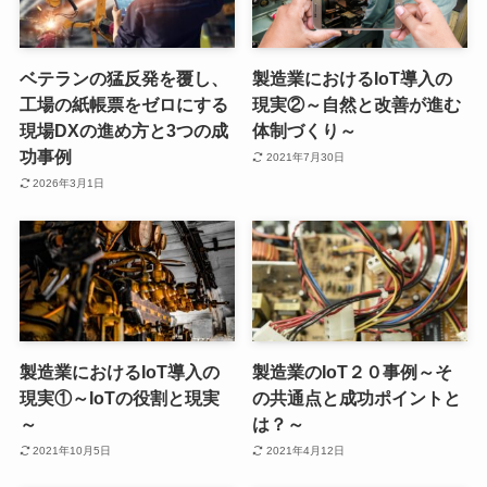
ベテランの猛反発を覆し、
製造業におけるIoT導入の
工場の紙帳票をゼロにする
現実②～自然と改善が進む
現場DXの進め方と3つの成
体制づくり～
功事例
2021年7月30日
2026年3月1日
製造業におけるIoT導入の
製造業のIoT２０事例～そ
現実①～IoTの役割と現実
の共通点と成功ポイントと
～
は？～
2021年10月5日
2021年4月12日