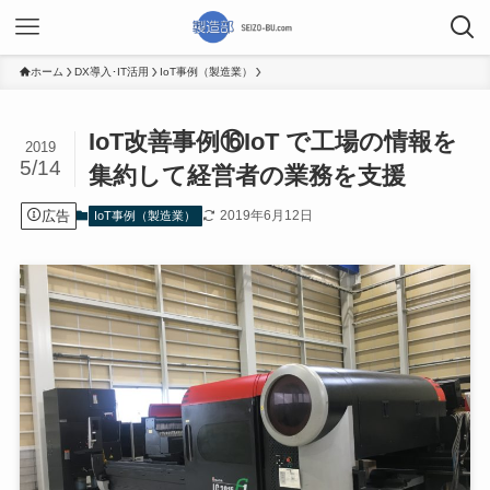
ホーム
DX導入･IT活用
IoT事例（製造業）
IoT改善事例⑯IoT で工場の情報を
2019
5/14
集約して経営者の業務を支援
広告
2019年6月12日
IoT事例（製造業）