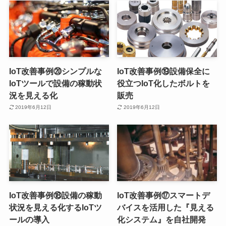
IoT改善事例⑳シンプルな
IoT改善事例⑲設備保全に
IoTツールで設備の稼動状
役立つIoT化したボルトを
況を見える化
販売
2019年6月12日
2019年6月12日
IoT改善事例⑱設備の稼動
IoT改善事例⑰スマートデ
状況を見える化するIoTツ
バイスを活用した『見える
ールの導入
化システム』を自社開発