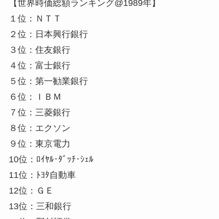
【世界時価総額ランキング@1989年】
１位：ＮＴＴ
２位：日本興行銀行
３位：住友銀行
４位：富士銀行
５位：第一勧業銀行
６位：ＩＢＭ
７位：三菱銀行
８位：エクソン
９位：東京電力
10位：ﾛｲﾔﾙ･ﾀﾞｯﾁ･ｼｪﾙ
11位：ﾄﾖﾀ自動車
12位：ＧＥ
13位：三和銀行