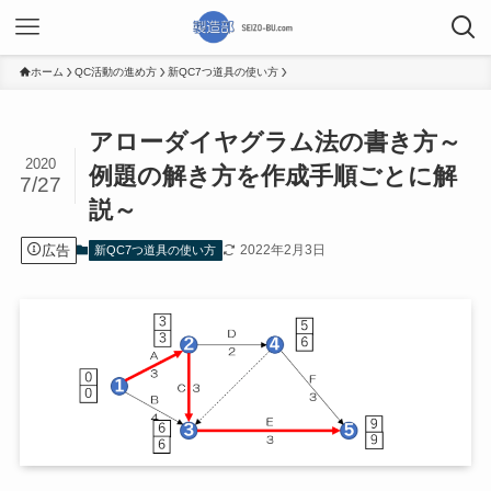
ホーム
QC活動の進め方
新QC7つ道具の使い方
アローダイヤグラム法の書き方～
2020
例題の解き方を作成手順ごとに解
7/27
説～
広告
2022年2月3日
新QC7つ道具の使い方