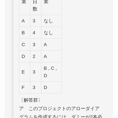
業
日
業
数
A
3
なし
B
4
なし
C
3
A
D
2
A
B , C ,
E
3
D
F
3
D
〔解答群〕
ア このプロジェクトのアローダイア
グラムを作成するには、ダミーが2本必