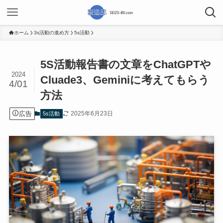
ホーム
3s活動の進め方
5s活動
5S活動報告書の文章をChatGPTや
2024
Cluade3、Geminiに考えてもらう
4/01
方法
広告
2025年6月23日
5s活動