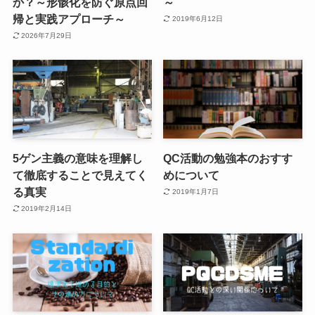
か？～形骸化を防ぐ原点回
～
帰と実践アプローチ～
2019年6月12日
2026年7月29日
5ゲン主義の意味を理解し
QC活動の勉強本のおすす
て徹底することで見えてく
めについて
る真実
2019年1月7日
2019年2月14日