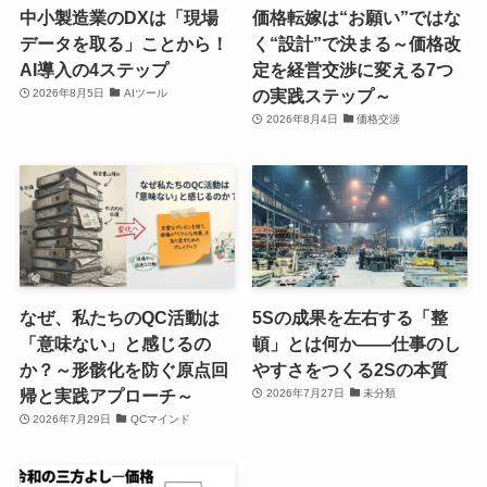
中小製造業のDXは「現場
価格転嫁は“お願い”ではな
データを取る」ことから！
く“設計”で決まる～価格改
AI導入の4ステップ
定を経営交渉に変える7つ
の実践ステップ～
2026年8月5日
AIツール
2026年8月4日
価格交渉
なぜ、私たちのQC活動は
5Sの成果を左右する「整
「意味ない」と感じるの
頓」とは何か――仕事のし
か？～形骸化を防ぐ原点回
やすさをつくる2Sの本質
帰と実践アプローチ～
2026年7月27日
未分類
2026年7月29日
QCマインド