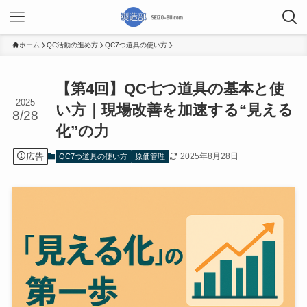
ホーム
QC活動の進め方
QC7つ道具の使い方
【第4回】QC七つ道具の基本と使
2025
い方｜現場改善を加速する“見える
8/28
化”の力
広告
2025年8月28日
QC7つ道具の使い方
原価管理