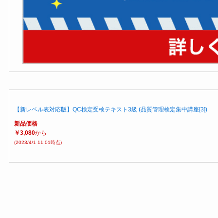
【新レベル表対応版】QC検定受検テキスト3級 (品質管理検定集中講座[3])
新品価格
￥3,080
から
(2023/4/1 11:01時点)