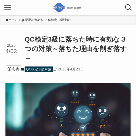
ホーム
QC活動の進め方
QC検定３級対策
QC検定3級に落ちた時に有効な３
2023
つの対策～落ちた理由を削ぎ落す
4/03
～
広告
2023年4月23日
QC検定３級対策