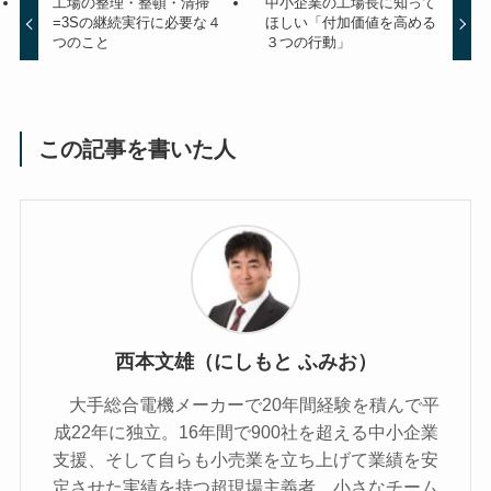
工場の整理・整頓・清掃
中小企業の工場長に知って
=3Sの継続実行に必要な４
ほしい「付加価値を高める
つのこと
３つの行動」
この記事を書いた人
西本文雄（にしもと ふみお）
大手総合電機メーカーで20年間経験を積んで平
成22年に独立。16年間で900社を超える中小企業
支援、そして自らも小売業を立ち上げて業績を安
定させた実績を持つ超現場主義者。小さなチーム