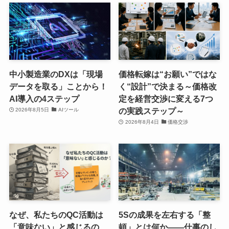
中小製造業のDXは「現場
価格転嫁は“お願い”ではな
データを取る」ことから！
く“設計”で決まる～価格改
AI導入の4ステップ
定を経営交渉に変える7つ
の実践ステップ～
2026年8月5日
AIツール
2026年8月4日
価格交渉
なぜ、私たちのQC活動は
5Sの成果を左右する「整
「意味ない」と感じるの
頓」とは何か――仕事のし