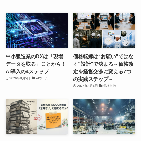
中小製造業のDXは「現場
価格転嫁は“お願い”ではな
データを取る」ことから！
く“設計”で決まる～価格改
AI導入の4ステップ
定を経営交渉に変える7つ
の実践ステップ～
2026年8月5日
AIツール
2026年8月4日
価格交渉