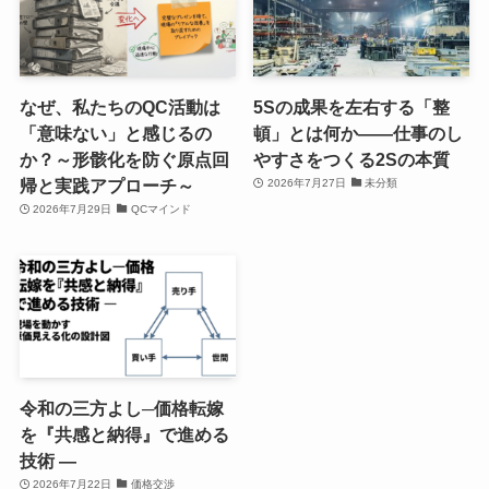
なぜ、私たちのQC活動は
5Sの成果を左右する「整
「意味ない」と感じるの
頓」とは何か――仕事のし
か？～形骸化を防ぐ原点回
やすさをつくる2Sの本質
帰と実践アプローチ～
2026年7月27日
未分類
2026年7月29日
QCマインド
令和の三方よし─価格転嫁
を『共感と納得』で進める
技術 ―
2026年7月22日
価格交渉