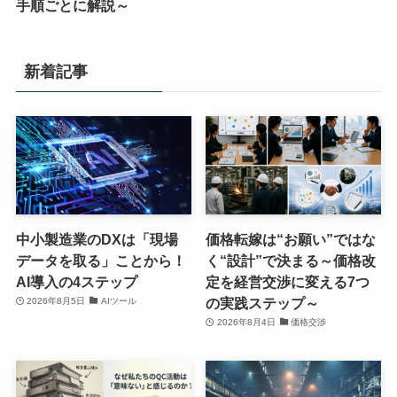
手順ごとに解説～
新着記事
中小製造業のDXは「現場
価格転嫁は“お願い”ではな
データを取る」ことから！
く“設計”で決まる～価格改
AI導入の4ステップ
定を経営交渉に変える7つ
の実践ステップ～
2026年8月5日
AIツール
2026年8月4日
価格交渉