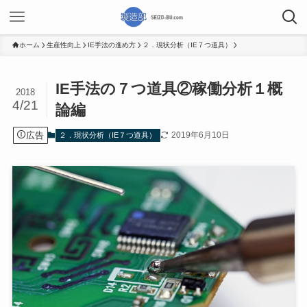
ホーム
生産性向上
IE手法の進め方
２．現状分析（IE７つ道具）
IE手法の７つ道具②稼働分析１概
2018
4/21
論編
広告
2019年6月10日
２．現状分析（IE７つ道具）