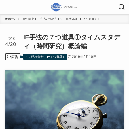
ホーム
生産性向上
IE手法の進め方
２．現状分析（IE７つ道具）
IE手法の７つ道具①タイムスタデ
2018
4/20
ィ（時間研究）概論編
広告
2019年6月10日
２．現状分析（IE７つ道具）