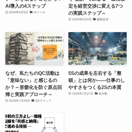
AI導入の4ステップ
定を経営交渉に変える7つ
の実践ステップ～
2026年8月5日
AIツール
2026年8月4日
価格交渉
なぜ、私たちのQC活動は
5Sの成果を左右する「整
「意味ない」と感じるの
頓」とは何か――仕事のし
か？～形骸化を防ぐ原点回
やすさをつくる2Sの本質
帰と実践アプローチ～
2026年7月27日
未分類
2026年7月29日
QCマインド