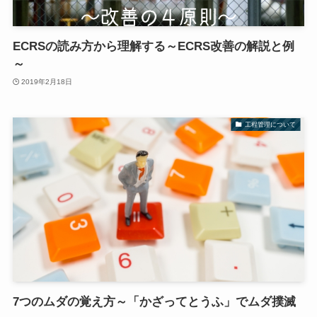
ECRSの読み方から理解する～ECRS改善の解説と例
～
2019年2月18日
工程管理について
7つのムダの覚え方～「かざってとうふ」でムダ撲滅