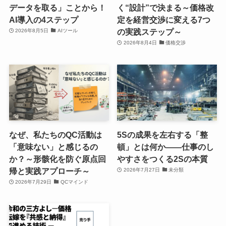
データを取る」ことから！
く“設計”で決まる～価格改
AI導入の4ステップ
定を経営交渉に変える7つ
の実践ステップ～
2026年8月5日
AIツール
2026年8月4日
価格交渉
なぜ、私たちのQC活動は
5Sの成果を左右する「整
「意味ない」と感じるの
頓」とは何か――仕事のし
か？～形骸化を防ぐ原点回
やすさをつくる2Sの本質
帰と実践アプローチ～
2026年7月27日
未分類
2026年7月29日
QCマインド