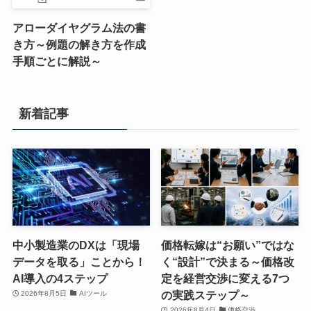
アローダイヤグラム法の書
き方～例題の解き方を作成
手順ごとに解説～
新着記事
中小製造業のDXは「現場
価格転嫁は“お願い”ではな
データを取る」ことから！
く“設計”で決まる～価格改
AI導入の4ステップ
定を経営交渉に変える7つ
の実践ステップ～
2026年8月5日
AIツール
2026年8月4日
価格交渉