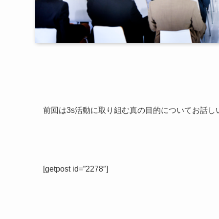
前回は3s活動に取り組む真の目的についてお話し
[getpost id=”2278″]