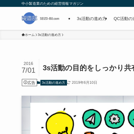
中小製造業のための経営情報マガジン
3s活動の進め方
QC活動の
ホーム
3s活動の進め方
2016
3s活動の目的をしっかり
7/01
広告
2019年6月10日
3s活動の進め方