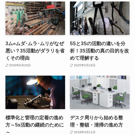
3ム=ムダ･ムラ･ムリがなぜ
5Sと3Sの活動の違いを分
悪い？3S活動がダラリを省
析！3S活動の真の目的を改
くその理由
めて理解する
2020年6月20日
2020年5月16日
標準化と管理の定着の進め
デスク周りから始める整
方～5s活動の継続のために
理・整頓・清掃の進め方
～
2019年3月11日