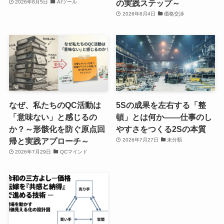
の実践ステップ～
2026年8月5日
AIツール
2026年8月4日
価格交渉
なぜ、私たちのQC活動は
5Sの成果を左右する「整
「意味ない」と感じるの
頓」とは何か――仕事のし
か？～形骸化を防ぐ原点回
やすさをつくる2Sの本質
帰と実践アプローチ～
2026年7月27日
未分類
2026年7月29日
QCマインド