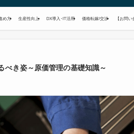
進め方
生産性向上
DX導入･IT活用
価格転嫁/交渉
【お問い
るべき姿～原価管理の基礎知識～