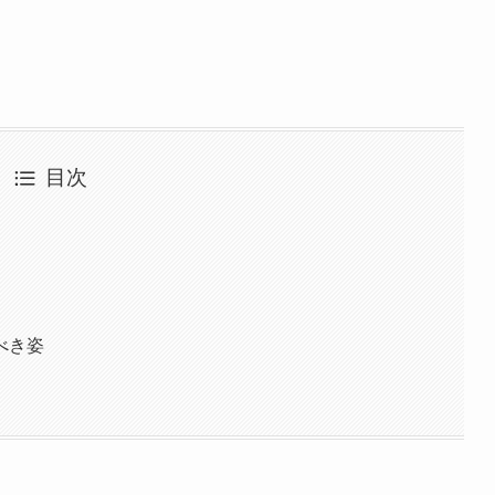
目次
べき姿