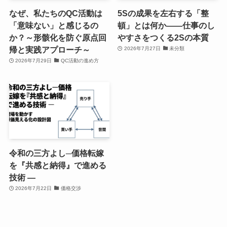
なぜ、私たちのQC活動は
5Sの成果を左右する「整
「意味ない」と感じるの
頓」とは何か――仕事のし
か？～形骸化を防ぐ原点回
やすさをつくる2Sの本質
帰と実践アプローチ～
2026年7月27日
未分類
2026年7月29日
QC活動の進め方
令和の三方よし─価格転嫁
を『共感と納得』で進める
技術 ―
2026年7月22日
価格交渉