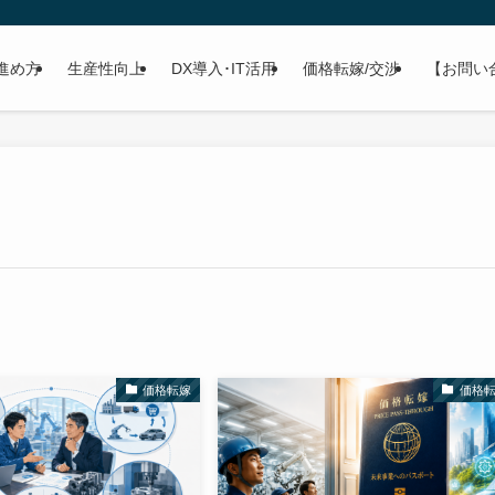
進め方
生産性向上
DX導入･IT活用
価格転嫁/交渉
【お問い
価格転嫁
価格