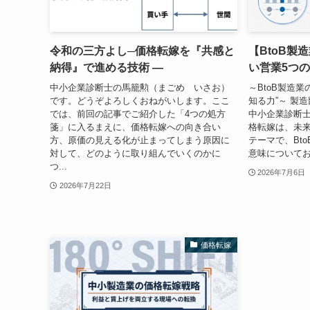
令和の三方よし─価格転嫁を『共感と
【BtoB製
納得』で進める技術 ―
い営業5つ
中小企業診断士の馬籠勲（まごめ いさお）
～BtoB製造
です。どうぞよろしくおねがいします。ここ
知る力”～ 製造
では、前回の記事でご紹介した「4つの処方
中小企業診断士
箋」に入るまえに、価格転嫁への向き合い
格転嫁は、未
方、原価の見える化が止まってしまう原因に
テーマで、Bt
対して、どのように取り組んでいくのかに
意味についてお
つ...
2026年7月6日
2026年7月22日
価格転嫁