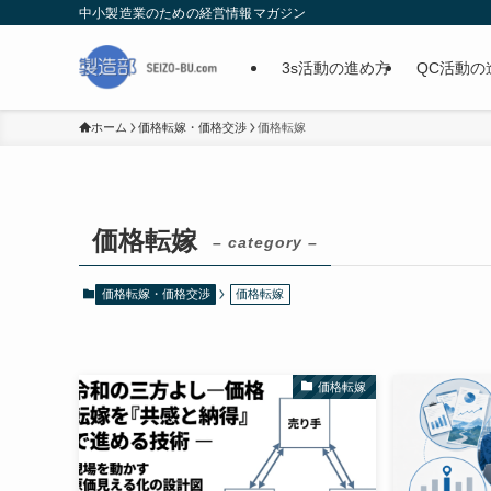
中小製造業のための経営情報マガジン
3s活動の進め方
QC活動の
ホーム
価格転嫁・価格交渉
価格転嫁
価格転嫁
– category –
価格転嫁・価格交渉
価格転嫁
価格転嫁