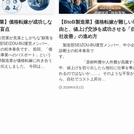
造業】価格転嫁が成功しな
【BtoB製造業】価格転嫁が難しい
の盲点
由と、値上げ交渉を成功させる「
社改善」の進め方
業の営業が見落としがちな“顧客を
部SEIZOU-BU運営メンバー、
製造部SEIZOU-BU運営メンバー、中小
の松本泰良です。 前回、「価
診断士の松本泰良で
来事業へのパスポート」という
す
oB製造業が価格転嫁に向き合う
「原材料費や人件費が高騰す
伝えしました。 今回は...
中、値上げを切り出したら他社に仕事を奪
れるのではないか……」 そのような不安
ら、自社でコスト上昇分...
2026年6月1日