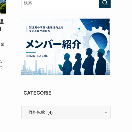
理
自
企業
。
る
わ
か
CATEGORIE